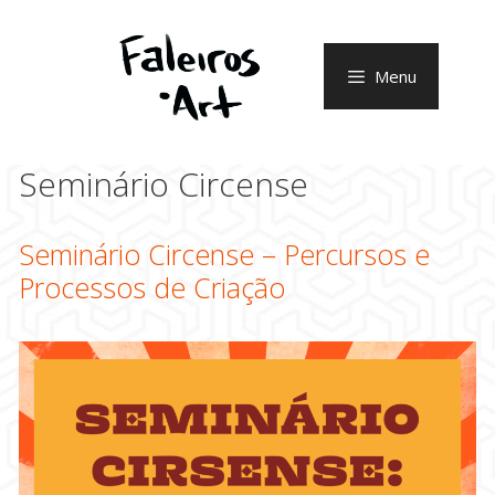
Pular
para
o
Menu
conteúdo
Seminário Circense
Seminário Circense – Percursos e
Processos de Criação