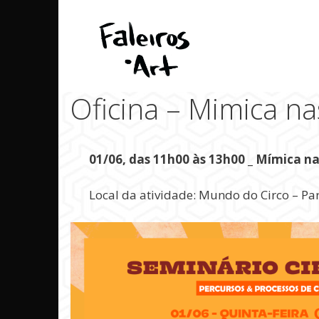
Pular
para
o
conteúdo
Oficina – Mimica na
01/06, das 11h00 às 13h00 _ Mímica na
Local da atividade: Mundo do Circo – Pa