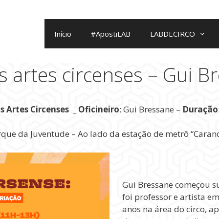
Início
#ApostiLAB
LABDECIRCO
s artes circenses – Gui B
s Artes Circenses
_
Oficineiro
: Gui Bressane –
Duração
rque da Juventude – Ao lado da estação de metrô “Caran
Gui Bressane começou su
foi professor e artista e
anos na área do circo, a