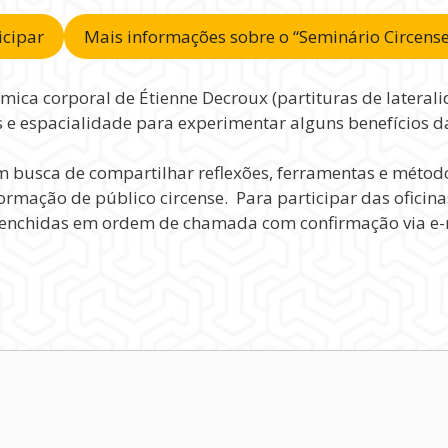
icipar
Mais informações sobre o “Seminário Circense
mica corporal de Étienne Decroux (partituras de lateral
e espacialidade para experimentar alguns benefícios da
m busca de compartilhar reflexões, ferramentas e métod
formação de público circense. Para participar das oficina
eenchidas em ordem de chamada com confirmação via e-