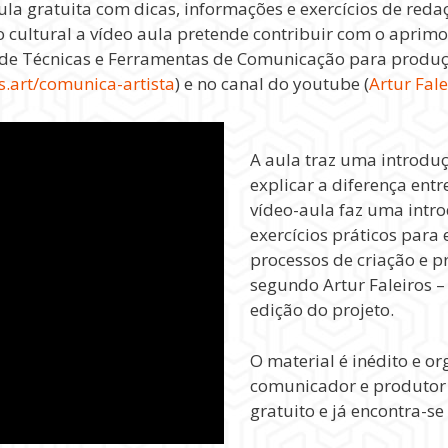
ula gratuita com dicas, informações e exercícios de reda
ão cultural a vídeo aula pretende contribuir com o aprim
de Técnicas e Ferramentas de Comunicação para produção
s.art/comunica-artista
) e no canal do youtube (
Artur Fale
A aula traz uma introduç
explicar a diferença entr
vídeo-aula faz uma intro
exercícios práticos para
processos de criação e p
segundo Artur Faleiros –
edição do projeto.
O material é inédito e or
comunicador e produtor c
gratuito e já encontra-se