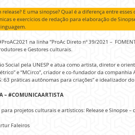
release? E uma sinopse? Qual é a diferença entre esses d
cnicas e exercícios de redação para elaboração de Sino
 linguagem.
do #ProAC2021 na linha “ProAc Direto nº 39/2021 – FOM
dutores e Gestores culturais.
Social pela UNESP e atua como artista, diretor e orienta
métrico” e “MCirco”, criador e co-fundador da companh
3 práticas autônomas para criações” e idealizador do “
LA – #COMUNICAARTISTA
ra projetos culturais e artísticos: Release e Sinopse – d
rtur Faleiros