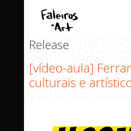
Pular
para
o
conteúdo
Release
[vídeo-aula] Ferr
culturais e artístic