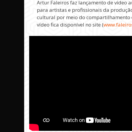
Artur Faleiros faz lançamento de vídeo a
para artistas e profissionais da produç
cultural por meio do compartilhamento 
vídeo fica disponível no site (
www.faleiro