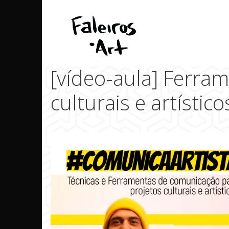
Pular
para
o
conteúdo
[vídeo-aula] Ferra
culturais e artístico