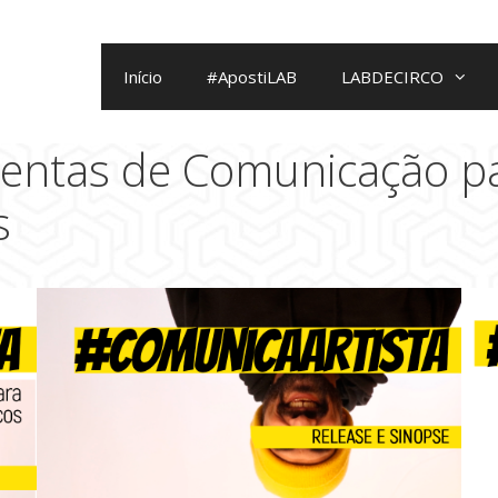
Início
#ApostiLAB
LABDECIRCO
mentas de Comunicação pa
s