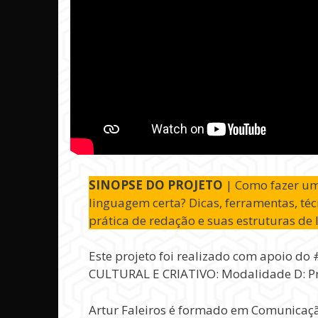
SINOPSE DO PROJETO
| Como fazer um 
linguagem certa? Dicas, ferramentas, té
prática de redação e suas estruturas de
Este projeto foi realizado com apoio 
CULTURAL E CRIATIVO: Modalidade D: Pro
Artur Faleiros é formado em Comunicação 