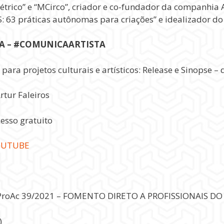
métrico” e “MCirco”, criador e co-fundador da companh
3 práticas autônomas para criações” e idealizador do “
LA – #COMUNICAARTISTA
ra projetos culturais e artísticos: Release e Sinopse – d
rtur Faleiros
esso gratuito
OUTUBE
 do ProAc 39/2021 – FOMENTO DIRETO A PROFISSIONAIS D
)