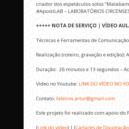
criador dos espetáculos solos “Malaba
#ApostiLAB – LABORATÓRIOS CIRCENSES: 6
+++++ NOTA DE SERVIÇO | VÍDEO AU
Técnicas e Ferramentas de Comunicação pa
Realização (roteiro, gravação e edição)
:
A
Duração: 26 minutos e 13 segundos – Ac
Vídeo no Youtube:
LINK DO VÍDEO NO Y
Contato:
faleiros.artur@gmail.com
Este projeto foi realizado com apoio
(
Link do vídeo
) | (
Cartazes de Divulgação