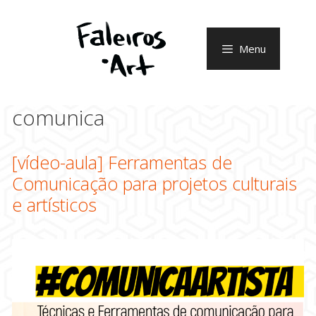
Pular
para
o
Menu
conteúdo
comunica
[vídeo-aula] Ferramentas de
Comunicação para projetos culturais
e artísticos