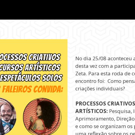
No dia 25/08 aconteceu 
desta vez com a particip
Zeta. Para esta roda de 
encontro foi: Como pens
criações individuais?
PROCESSOS CRIATIVOS
ARTÍSTICOS:
Pesquisa, I
Aprimoramento, Direção
e como se organizam os p
uma reflexão sobre os pe