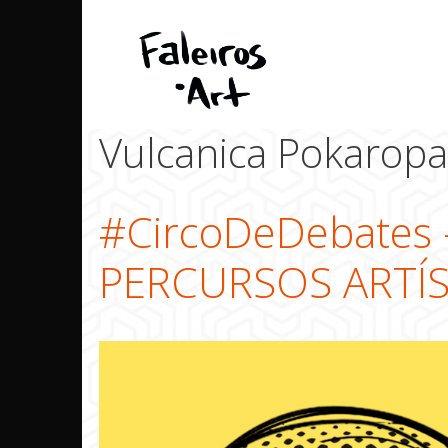
Pular
para
o
conteúdo
Vulcanica Pokaropa
#CircoDeDebates
PERCURSOS ARTÍ