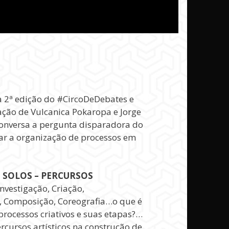
a 2ª edição do #CircoDeDebates e
ação de Vulcanica Pokaropa e Jorge
conversa a pergunta disparadora do
ar a organização de processos em
 SOLOS – PERCURSOS
nvestigação, Criação,
, Composição, Coreografia…o que é
rocessos criativos e suas etapas?…
rcursos artísticos na construção de