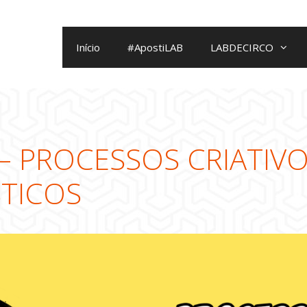
Início
#ApostiLAB
LABDECIRCO
 – PROCESSOS CRIATIV
STICOS