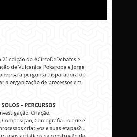
a 2ª edição do #CircoDeDebates e
ação de Vulcanica Pokaropa e Jorge
conversa a pergunta disparadora do
ar a organização de processos em
 SOLOS – PERCURSOS
nvestigação, Criação,
, Composição, Coreografia…o que é
rocessos criativos e suas etapas?…
rcursos artísticos na construção de