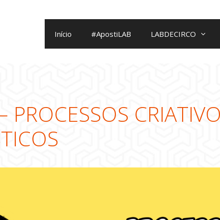
Início
#ApostiLAB
LABDECIRCO
a
 – PROCESSOS CRIATIV
STICOS