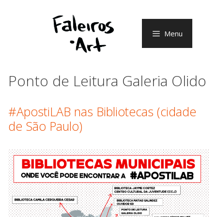
Pular
para
o
Menu
conteúdo
Ponto de Leitura Galeria Olido
#ApostiLAB nas Bibliotecas (cidade
de São Paulo)