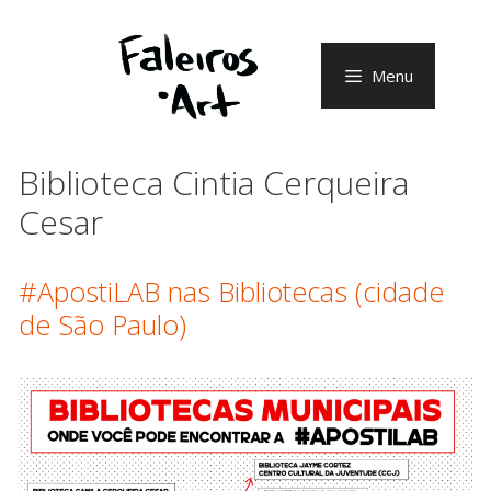
Pular
para
o
Menu
conteúdo
Biblioteca Cintia Cerqueira
Cesar
#ApostiLAB nas Bibliotecas (cidade
de São Paulo)