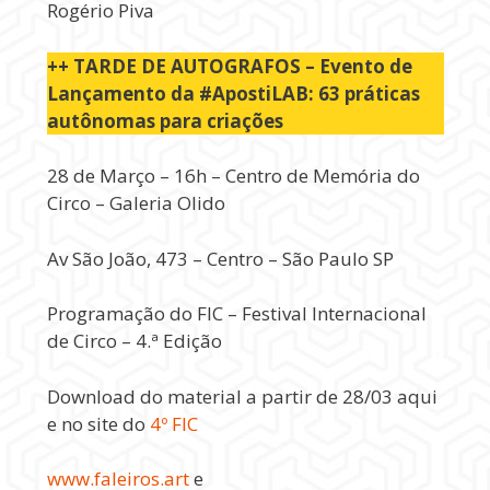
Rogério Piva
++ TARDE DE AUTOGRAFOS – Evento de
Lançamento da #ApostiLAB: 63 práticas
autônomas para criações
28 de Março – 16h – Centro de Memória do
Circo – Galeria Olido
Av São João, 473 – Centro – São Paulo SP
Programação do FIC – Festival Internacional
de Circo – 4.ª Edição
Download do material a partir de 28/03 aqui
e no site do
4º FIC
www.faleiros.art
e