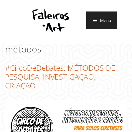
Pular
para
o
Menu
conteúdo
métodos
#CircoDeDebates: MÉTODOS DE
PESQUISA, INVESTIGAÇÃO,
CRIAÇÃO