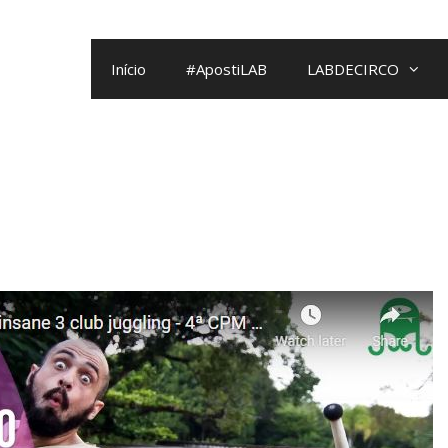
Início
#ApostiLAB
LABDECIRCO