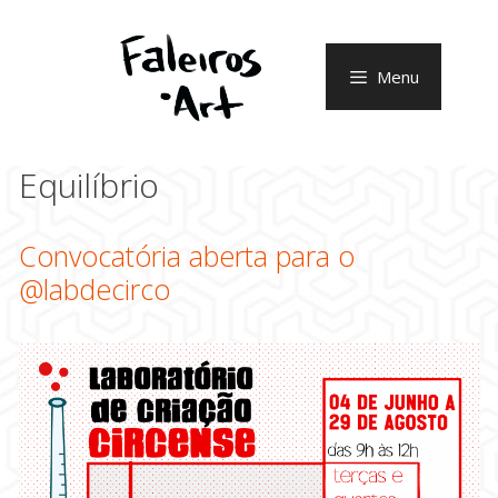
Pular
para
o
Menu
conteúdo
Equilíbrio
Convocatória aberta para o
@labdecirco