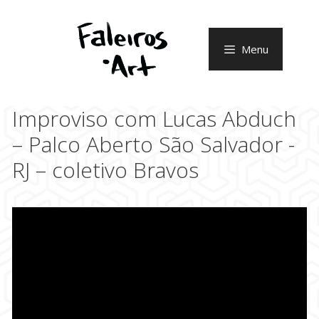
Pular
para
o
Menu
conteúdo
Improviso com Lucas Abduch
– Palco Aberto São Salvador -
RJ – coletivo Bravos